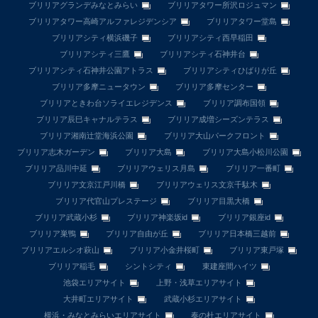
ブリリアグランデみなとみらい
ブリリアタワー所沢ロジュマン
ブリリアタワー高崎アルファレジデンシア
ブリリアタワー堂島
ブリリアシティ横浜磯子
ブリリアシティ西早稲田
ブリリアシティ三鷹
ブリリアシティ石神井台
ブリリアシティ石神井公園アトラス
ブリリアシティひばりが丘
ブリリア多摩ニュータウン
ブリリア多摩センター
ブリリアときわ台ソライエレジデンス
ブリリア調布国領
ブリリア辰巳キャナルテラス
ブリリア成増シーズンテラス
ブリリア湘南辻堂海浜公園
ブリリア大山パークフロント
ブリリア志木ガーデン
ブリリア大島
ブリリア大島小松川公園
ブリリア品川中延
ブリリアウェリス月島
ブリリア一番町
ブリリア文京江戸川橋
ブリリアウェリス文京千駄木
ブリリア代官山プレステージ
ブリリア目黒大橋
ブリリア武蔵小杉
ブリリア神楽坂id
ブリリア銀座id
ブリリア巣鴨
ブリリア自由が丘
ブリリア日本橋三越前
ブリリアエルシオ萩山
ブリリア小金井桜町
ブリリア東戸塚
ブリリア稲毛
シントシティ
東建座間ハイツ
池袋エリアサイト
上野・浅草エリアサイト
大井町エリアサイト
武蔵小杉エリアサイト
横浜・みなとみらいエリアサイト
奏の杜エリアサイト