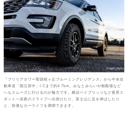
『ブリリアタワー聖蹟桜ヶ丘ブルーミングレジデンス』から中央自
動車道「国立府中」I.Cまで約4.7km。みなとみらいや御殿場など
へもスムーズに行けるのが魅力です。横浜ベイブリッジなど夜景ス
ポットへ深夜のドライブへ出掛けたり、富士山に足を伸ばしたり
と、快適なカーライフを満喫できます。