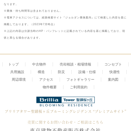
なります。
※乗換・待ち時間等は含まれておりません。
※電車アクセスについては、経路検索サイト『ジョルダン乗換案内』にて検索した内容を基に
掲載しております。（2023年7月時点）
※上記の内容は分譲当時のHP・パンフレットに記載されている内容を基に掲載しており、現
状と異なる場合があります。
トップ
中古物件
売却相談・相場情報
コンセプト
共用施設
構造
防災
設備・仕様
快適性
周辺環境
アクセス
フォトギャラリー
案内図
物件概要
ご利用規約
ブリリアタワー聖蹟桜ヶ丘ブルーミングレジデンス
“プレミアムサイト”
売買に関するお問い合わせ・ご相談はこちら
東京建物不動産販売株式会社