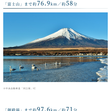
76.9
58
「富士山」まで約
km／約
分
※中央自動車道「河口湖」IC
97.6
71
「御殿場」まで約
km／約
分