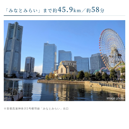
45.9
58
「みなとみらい」まで約
km／約
分
※首都高速神奈川1号横羽線「みなとみらい」出口