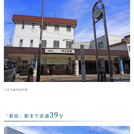
※京王線特急利用
39
「新宿」駅まで直通
分