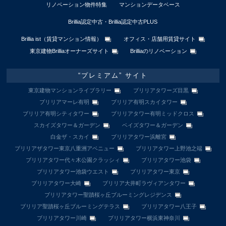
リノベーション物件特集
マンションデータベース
Brillia認定中古・Brillia認定中古PLUS
Brillia ist（賃貸マンション情報）
オフィス・店舗用賃貸サイト
東京建物Brilliaオーナーズサイト
Brilliaのリノベーション
“プレミアム” サイト
東京建物マンションライブラリー
ブリリアタワーズ目黒
ブリリアマーレ有明
ブリリア有明スカイタワー
ブリリア有明シティタワー
ブリリアタワー有明ミッドクロス
スカイズタワー＆ガーデン
ベイズタワー＆ガーデン
白金ザ・スカイ
ブリリアタワー浜離宮
ブリリアザタワー東京八重洲アベニュー
ブリリアタワー上野池之端
ブリリアタワー代々木公園クラッシィ
ブリリアタワー池袋
ブリリアタワー池袋ウエスト
ブリリアタワー東京
ブリリアタワー大崎
ブリリア大井町ラヴィアンタワー
ブリリアタワー聖蹟桜ヶ丘ブルーミングレジデンス
ブリリア聖蹟桜ヶ丘ブルーミングテラス
ブリリアタワー八王子
ブリリアタワー川崎
ブリリアタワー横浜東神奈川