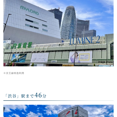
※京王線特急利用
46
「渋谷」駅まで
分