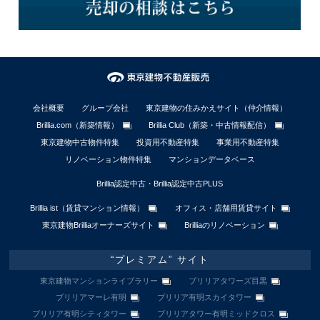
会社概要
グループ会社
東京建物の住みかえサイト（仲介情報）
Brillia.com（新築情報）
Brillia Club（新築・中古情報配信）
東京建物中古物件特集
投資用不動産特集
事業用不動産特集
リノベーション物件特集
マンションデータベース
Brillia認定中古・Brillia認定中古PLUS
Brillia ist（賃貸マンション情報）
オフィス・店舗用賃貸サイト
東京建物Brilliaオーナーズサイト
Brilliaのリノベーション
“プレミアム” サイト
東京建物マンションライブラリー
ブリリアタワーズ目黒
ブリリアマーレ有明
ブリリア有明スカイタワー
ブリリア有明シティタワー
ブリリアタワー有明ミッドクロス