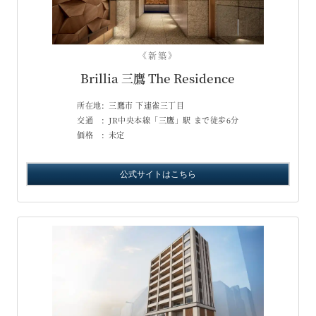
《新築》
Brillia 三鷹 The Residence
所在地:
三鷹市 下連雀三丁目
交通 :
JR中央本線「三鷹」駅 まで徒歩6分
価格 :
未定
公式サイトはこちら