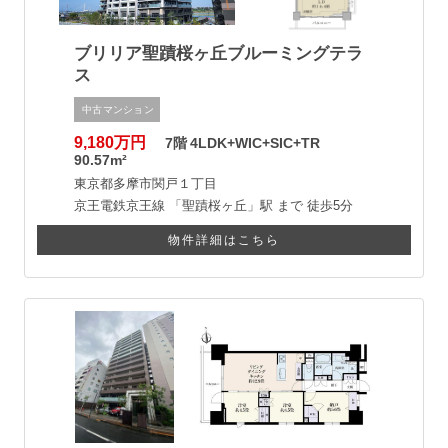
ブリリア聖蹟桜ヶ丘ブルーミングテラ
ス
中古マンション
9,180万円
7階
4LDK+WIC+SIC+TR
90.57m²
東京都多摩市関戸１丁目
京王電鉄京王線
「聖蹟桜ヶ丘」駅 まで
徒歩5分
物件詳細はこちら