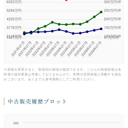
※面積を変更すると、面積別の相場が確認できます。こちらの相場情報は各
部屋の個別要素は考慮しておりませんので、実際の売買相場と乖離する場合
がございます。あくまでも参考価格としてご利用ください。
中古販売履歴プロット
500
Series 1