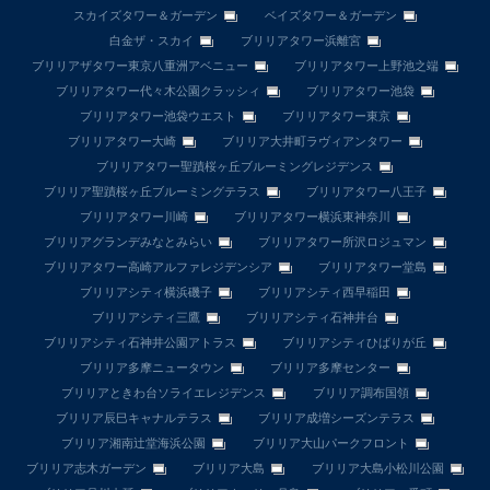
スカイズタワー＆ガーデン
ベイズタワー＆ガーデン
白金ザ・スカイ
ブリリアタワー浜離宮
ブリリアザタワー東京八重洲アベニュー
ブリリアタワー上野池之端
ブリリアタワー代々木公園クラッシィ
ブリリアタワー池袋
ブリリアタワー池袋ウエスト
ブリリアタワー東京
ブリリアタワー大崎
ブリリア大井町ラヴィアンタワー
ブリリアタワー聖蹟桜ヶ丘ブルーミングレジデンス
ブリリア聖蹟桜ヶ丘ブルーミングテラス
ブリリアタワー八王子
ブリリアタワー川崎
ブリリアタワー横浜東神奈川
ブリリアグランデみなとみらい
ブリリアタワー所沢ロジュマン
ブリリアタワー高崎アルファレジデンシア
ブリリアタワー堂島
ブリリアシティ横浜磯子
ブリリアシティ西早稲田
ブリリアシティ三鷹
ブリリアシティ石神井台
ブリリアシティ石神井公園アトラス
ブリリアシティひばりが丘
ブリリア多摩ニュータウン
ブリリア多摩センター
ブリリアときわ台ソライエレジデンス
ブリリア調布国領
ブリリア辰巳キャナルテラス
ブリリア成増シーズンテラス
ブリリア湘南辻堂海浜公園
ブリリア大山パークフロント
ブリリア志木ガーデン
ブリリア大島
ブリリア大島小松川公園