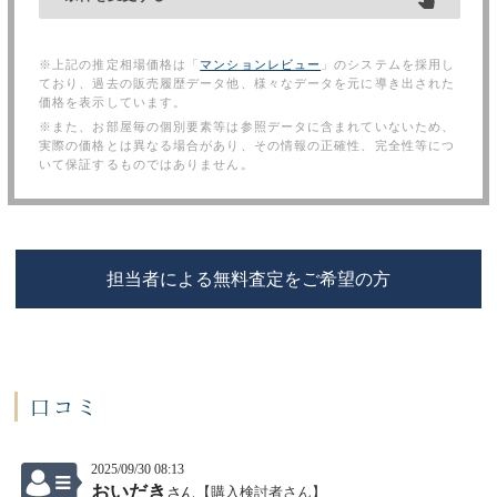
※上記の推定相場価格は「
マンションレビュー
」のシステムを採用し
ており、過去の販売履歴データ他、様々なデータを元に導き出された
価格を表示しています。
※また、お部屋毎の個別要素等は参照データに含まれていないため、
実際の価格とは異なる場合があり、その情報の正確性、完全性等につ
いて保証するものではありません。
担当者による無料査定をご希望の方
口コミ
2025/09/30 08:13
おいだき
【購入検討者さん】
さん