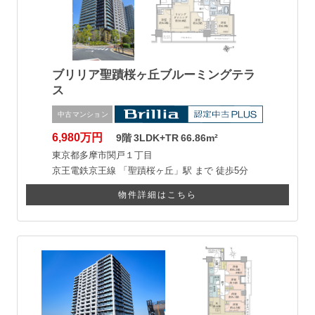
ブリリア聖蹟桜ヶ丘ブルーミングテラ
ス
中古マンション
6,980万円
9階
3LDK+TR
66.86m²
東京都多摩市関戸１丁目
京王電鉄京王線
「聖蹟桜ヶ丘」駅 まで
徒歩5分
物件詳細はこちら