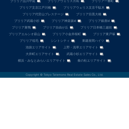
ブリリア品川中延
ブリリアウェリス月島
ブリリア一番町
ブリリア文京江戸川橋
ブリリアウェリス文京千駄木
ブリリア代官山プレステージ
ブリリア目黒大橋
ブリリア武蔵小杉
ブリリア神楽坂id
ブリリア銀座id
ブリリア巣鴨
ブリリア自由が丘
ブリリア日本橋三越前
ブリリアエルシオ萩山
ブリリア小金井桜町
ブリリア東戸塚
ブリリア稲毛
シントシティ
東建座間ハイツ
池袋エリアサイト
上野・浅草エリアサイト
大井町エリアサイト
武蔵小杉エリアサイト
横浜・みなとみらいエリアサイト
奏の杜エリアサイト
Copyright © Tokyo Tatemono Real Estate Sales Co., Ltd.
売出中物件
この物件が出たら
教えて
無料査定して
ほしい
2件