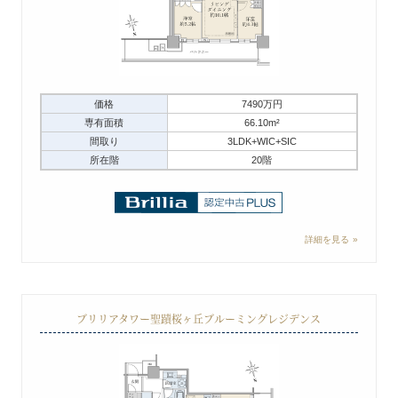
価格
7490万円
専有面積
66.10m²
間取り
3LDK+WIC+SIC
所在階
20階
詳細を見る
ブリリアタワー聖蹟桜ヶ丘ブルーミングレジデンス