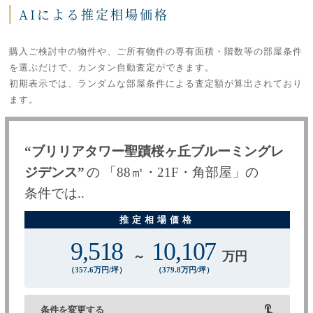
AIによる推定相場価格
購入ご検討中の物件や、ご所有物件の専有面積・階数等の部屋条件
を選ぶだけで、カンタン自動査定ができます。
初期表示では、ランダムな部屋条件による査定額が算出されており
ます。
“ブリリアタワー聖蹟桜ヶ丘ブルーミングレ
ジデンス”
の
「
88
㎡・
21F
・
角部屋
」
の
条件では..
9,518
10,107
～
万円
（
357.6
万円/坪）
（
379.8
万円/坪）
条件を変更する