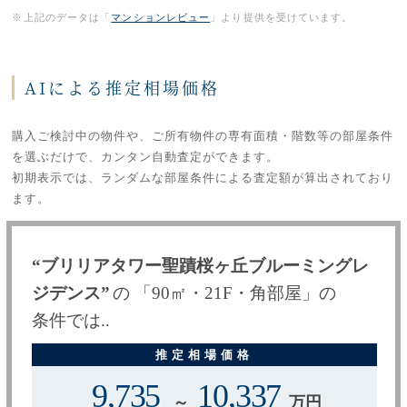
※上記のデータは「
マンションレビュー
」より提供を受けています。
AIによる推定相場価格
購入ご検討中の物件や、ご所有物件の専有面積・階数等の部屋条件
を選ぶだけで、カンタン自動査定ができます。
初期表示では、ランダムな部屋条件による査定額が算出されており
ます。
“ブリリアタワー聖蹟桜ヶ丘ブルーミングレ
ジデンス”
の
「
90
㎡・
21F
・
角部屋
」
の
条件では..
9,735
10,337
～
万円