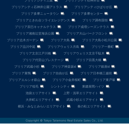
ブリリアシティ三鷹
ブリリアシティ石神井台
ブリリアシティ石神井公園アトラス
ブリリアシティひばりが丘
ブリリア多摩ニュータウン
ブリリア多摩センター
ブリリアときわ台ソライエレジデンス
ブリリア調布国領
ブリリア辰巳キャナルテラス
ブリリア成増シーズンテラス
ブリリア湘南辻堂海浜公園
ブリリア大山パークフロント
ブリリア志木ガーデン
ブリリア大島
ブリリア大島小松川公園
ブリリア品川中延
ブリリアウェリス月島
ブリリア一番町
ブリリア文京江戸川橋
ブリリアウェリス文京千駄木
ブリリア代官山プレステージ
ブリリア目黒大橋
ブリリア武蔵小杉
ブリリア神楽坂id
ブリリア銀座id
ブリリア巣鴨
ブリリア自由が丘
ブリリア日本橋三越前
ブリリアエルシオ萩山
ブリリア小金井桜町
ブリリア東戸塚
ブリリア稲毛
シントシティ
東建座間ハイツ
池袋エリアサイト
上野・浅草エリアサイト
大井町エリアサイト
武蔵小杉エリアサイト
横浜・みなとみらいエリアサイト
奏の杜エリアサイト
Copyright © Tokyo Tatemono Real Estate Sales Co., Ltd.