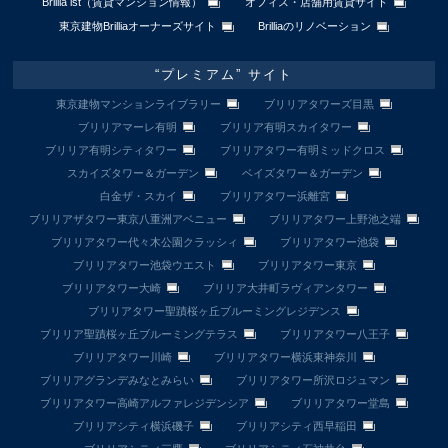
Brillia ist（賃貸マンション情報）
オフィス・店舗用賃貸サイト
東京建物Brilliaオーナーズサイト
Brilliaのリノベーション
“プレミアム” サイト
東京建物マンションライブラリー
ブリリアタワーズ目黒
ブリリアマーレ有明
ブリリア有明スカイタワー
ブリリア有明シティタワー
ブリリアタワー有明ミッドクロス
スカイズタワー＆ガーデン
ベイズタワー＆ガーデン
白金ザ・スカイ
ブリリアタワー浜離宮
ブリリアザタワー東京八重洲アベニュー
ブリリアタワー上野池之端
ブリリアタワー代々木公園クラッシィ
ブリリアタワー池袋
ブリリアタワー池袋ウエスト
ブリリアタワー東京
ブリリアタワー大崎
ブリリア大井町ラヴィアンタワー
ブリリアタワー聖蹟桜ヶ丘ブルーミングレジデンス
ブリリア聖蹟桜ヶ丘ブルーミングテラス
ブリリアタワー八王子
ブリリアタワー川崎
ブリリアタワー横浜東神奈川
ブリリアグランデみなとみらい
ブリリアタワー所沢ロジュマン
ブリリアタワー高崎アルファレジデンシア
ブリリアタワー堂島
ブリリアシティ横浜磯子
ブリリアシティ西早稲田