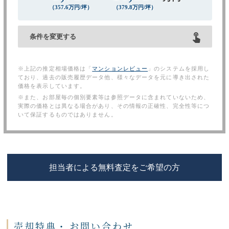
（
357.6
万円/坪）
（
379.8
万円/坪）
条件を変更する
※上記の推定相場価格は「
マンションレビュー
」のシステムを採用し
ており、過去の販売履歴データ他、様々なデータを元に導き出された
価格を表示しています。
※また、お部屋毎の個別要素等は参照データに含まれていないため、
実際の価格とは異なる場合があり、その情報の正確性、完全性等につ
いて保証するものではありません。
担当者による無料査定をご希望の方
売却特典・
お問い合わせ